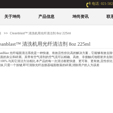
电话: 021-582
关于坤尚
产品信息
坤尚资讯
联
>>
剂
Cleanblast™ 清洗机用光纤清洁剂 8oz 225ml
leanblast™ 清洗机用光纤清洁剂 8oz 225ml
CleanBlast 光纤端面清洁系统是一种快速、有效且性价比高的解决方案，它能够有效
上面的灰尘和碎屑。其带有空气溶剂的空气流可以精确、高效、非接触式地喷射并去除
100%.与其它清洁方法相比,本产品的每一次清洁都更快捷、更可靠、更有效,且性价比
抹,只需一个按键,即可清除光纤连接器端面散落的碎屑,消除用户的人为误差