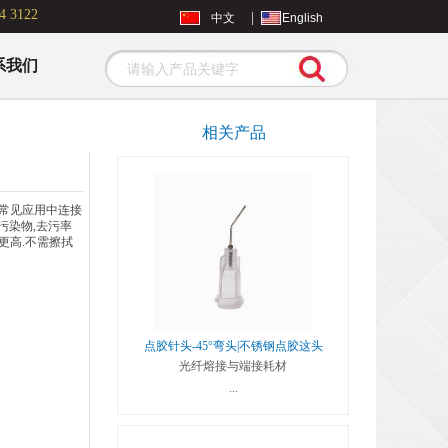
4 3122
|
中文
English
系我们
Search
相关产品
去除常见应用中连接
污染物,去污率
更高.不需擦拭
点胶针头-45°弯头|不锈钢点胶这头
光纤熔接与端接耗材
...