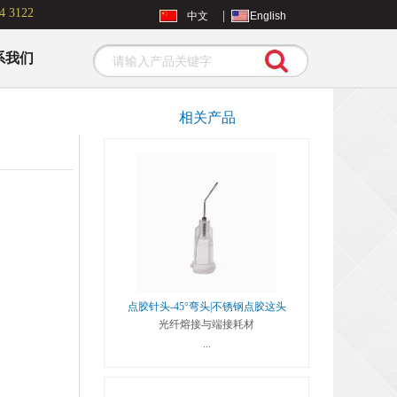
4 3122
|
中文
English
系我们
Search
相关产品
点胶针头-45°弯头|不锈钢点胶这头
光纤熔接与端接耗材
...