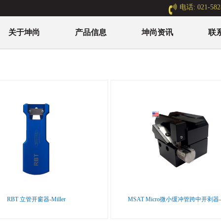
电话: 021-582
关于坤尚
产品信息
坤尚资讯
联
RBT 立管开窗器-Miller
MSAT Micro微小缓冲管跨中开剥器--M