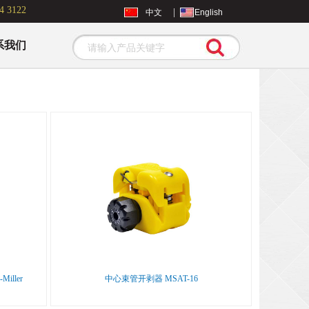
4 3122
|
中文
English
系我们
Search
iller
中心束管开剥器 MSAT-16