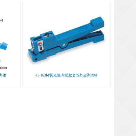
剥离钳
45-163树状光缆/带缆松套管外皮剥离钳