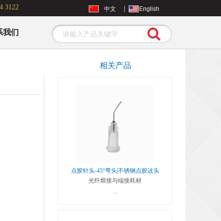
4 3122
|
中文
English
系我们
Search
相关产品
点胶针头-45°弯头|不锈钢点胶这头
光纤熔接与端接耗材
...