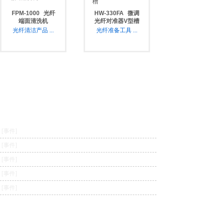
FPM-1000
光纤
HW-330FA
微调
端面清洗机
光纤对准器V型槽
光纤清洁产品
...
光纤准备工具
...
坤尚资讯
[事件]
我国可见光通信获突破 实时速率达50Gbps
[事件]
Li-Fi很美好，但未必就能取代Wi-Fi
[事件]
可见光通信有望复活 但不是你期待的方式
[事件]
我国集成电路产业增长近20%
[事件]
北京邮电大学加入ONOS 系国内首个高校成员单位