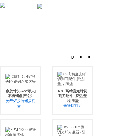
点胶针头-45°弯头|
K8
高精度光纤切
不锈钢点胶这头
割刀配件
胶垫|垫
光纤熔接与端接耗
片|压垫
光纤切割刀
材
...